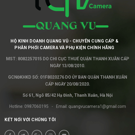
HỘ KINH DOANH QUANG VŨ - CHUYÊN CUNG CẤP &
PHÂN PHỐI CAMERA VÀ PHỤ KIỆN CHÍNH HÃNG
MST: 8082257015 DO CHI CỤC THUẾ QUẬN THANH XUÂN CẤP
NGÀY 13/08/2010.
GCNĐKHKD SỐ: 01F8020276 DO ỦY BAN QUẬN THANH XUÂN
CẤP NGÀY 20/08/2020.
Số 61, Ngõ 85/42 Hạ Đình, Thanh Xuân, Hà Nội
Hotline:
0987060195
-
Email:
quangvucamera1@gmail.com
KẾT NỐI VỚI CHÚNG TÔI