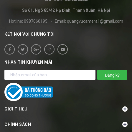
Số 61, Ngõ 85/42 Hạ Đình, Thanh Xuân, Hà Nội
Hotline:
0987060195
-
Email:
quangvucamera1@gmail.com
KẾT NỐI VỚI CHÚNG TÔI
NHẬN TIN KHUYẾN MÃI
Đăng ký
GIỚI THIỆU
CHÍNH SÁCH