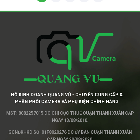
HỘ KINH DOANH QUANG VŨ - CHUYÊN CUNG CẤP &
PHÂN PHỐI CAMERA VÀ PHỤ KIỆN CHÍNH HÃNG
MST: 8082257015 DO CHI CỤC THUẾ QUẬN THANH XUÂN CẤP
NGÀY 13/08/2010.
GCNĐKHKD SỐ: 01F8020276 DO ỦY BAN QUẬN THANH XUÂN
CẤP NGÀY 20/08/2020.