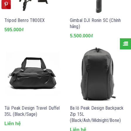
Tripod Benro T800EX
Gimbal DJI Ronin SC (Chính
hãng)
595.000₫
5.500.000₫
Túi Peak Design Travel Duffel
Ba lô Peak Design Backpack
35L (Black/Sage)
Zip 15L
(Black/Ash/Midnight/Bone)
Liên hệ
Liên hệ