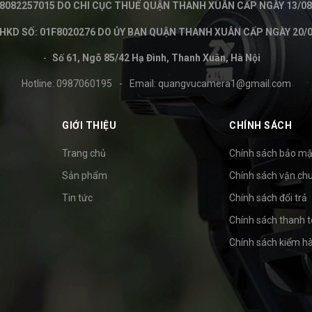
8082257015 DO CHI CỤC THUẾ QUẬN THANH XUÂN CẤP NGÀY 13/08
KD SỐ: 01F8020276 DO ỦY BAN QUẬN THANH XUÂN CẤP NGÀY 20/0
Số 61, Ngõ 85/42 Hạ Đình, Thanh Xuân, Hà Nội
Hotline:
0987060195
-
Email:
quangvucamera1@gmail.com
GIỚI THIỆU
CHÍNH SÁCH
Trang chủ
Chính sách bảo mậ
Sản phẩm
Chính sách vận ch
Tin tức
Chính sách đổi trả
Chính sách thanh 
Chính sách kiểm h