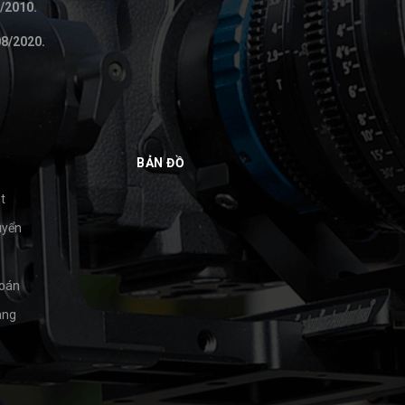
/2010.
8/2020.
BẢN ĐỒ
t
uyển
toán
àng