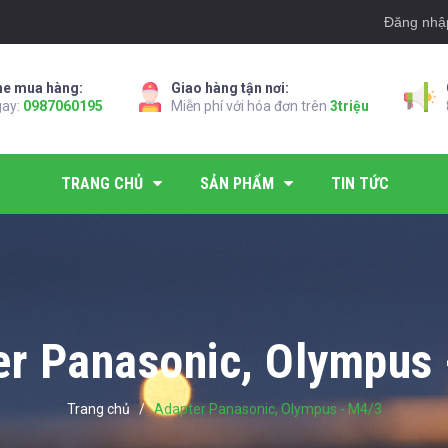
Đăng nhậ
ne mua hàng:
Giao hàng tận nơi:
gay:
0987060195
Miễn phí với hóa đơn trên
3triệu
TRANG CHỦ
SẢN PHẨM
TIN TỨC
er Panasonic, Olympus 
Trang chủ
/
Adapter Panasonic, Olympus - M4/3