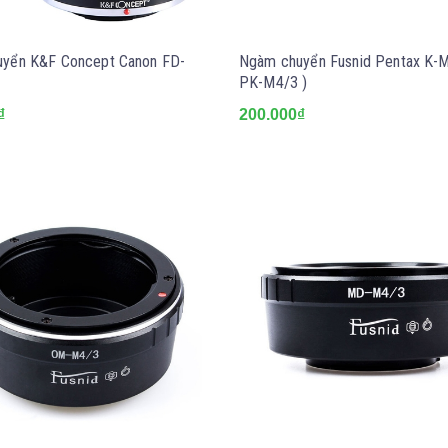
yển K&F Concept Canon FD-
Ngàm chuyển Fusnid Pentax K-M
PK-M4/3 )
₫
200.000₫