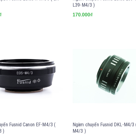
L39-M4/3 )
₫
170.000₫
yển Fusnid Canon EF-M4/3 (
Ngàm chuyển Fusnid DKL-M4/3 
 )
M4/3 )