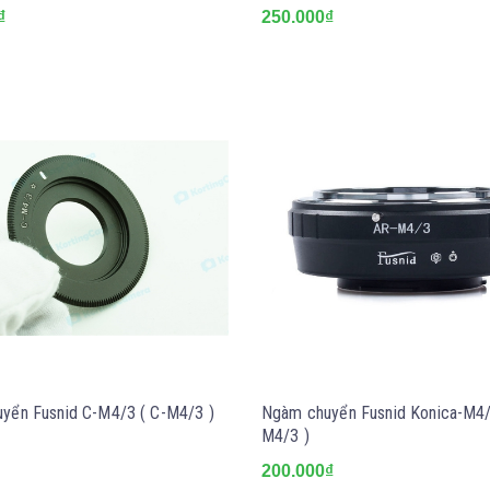
₫
250.000₫
yển Fusnid C-M4/3 ( C-M4/3 )
Ngàm chuyển Fusnid Konica-M4/
M4/3 )
200.000₫