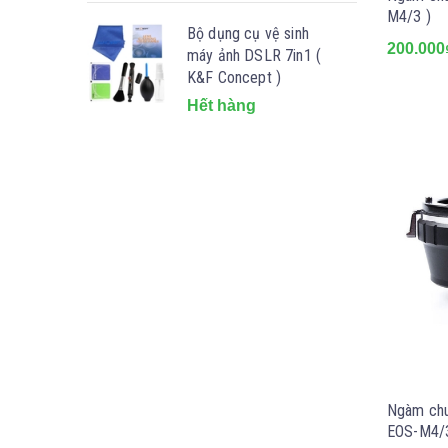
M4/3 )
Bộ dụng cụ vệ sinh
200.000
máy ảnh DSLR 7in1 (
K&F Concept )
Hết hàng
Ngàm chu
EOS-M4/3