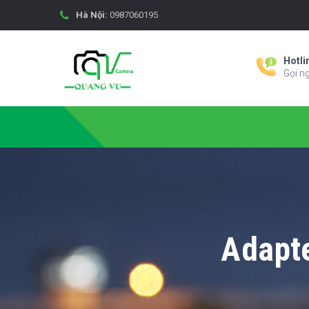
Hà Nội:
0987060195
Hotli
Gọi n
Adapt