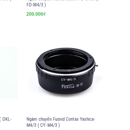
FD-M4/3 )
200.000₫
( DKL-
Ngàm chuyển Fusnid Contax Yashica-
M4/3 ( CY-M4/3 )