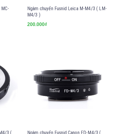
D MC-
Ngàm chuyển Fusnid Leica M-M4/3 ( LM-
M4/3 )
200.000₫
M4/3 (
Ngàm chuyển Fusnid Canon FD-M4/3 (