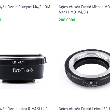
yển Fusnid Olympus-M4/3 ( OM-
Ngàm chuyển Fusnid Minolta M
M4/3 ( MD-M4/3 )
₫
200.000₫
yển Fusnid Leica R-M4/3 ( LR-
Ngàm chuyển Fusnid Leica L39-