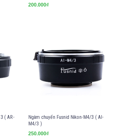
200.000₫
3 ( AR-
Ngàm chuyển Fusnid Nikon-M4/3 ( AI-
M4/3 )
250.000₫