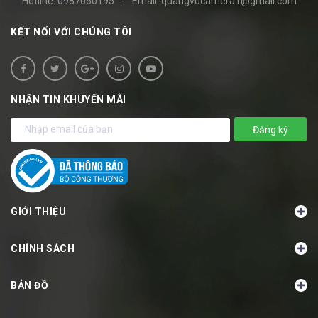
Hotline:
0987060195
-
Email:
quangvucamera1@gmail.com
KẾT NỐI VỚI CHÚNG TÔI
NHẬN TIN KHUYẾN MÃI
Đăng ký
GIỚI THIỆU
CHÍNH SÁCH
BẢN ĐỒ