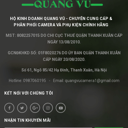
HỘ KINH DOANH QUANG VŨ - CHUYÊN CUNG CẤP &
PHÂN PHỐI CAMERA VÀ PHỤ KIỆN CHÍNH HÃNG
MST: 8082257015 DO CHI CỤC THUẾ QUẬN THANH XUÂN CẤP
NGÀY 13/08/2010.
GCNĐKHKD SỐ: 01F8020276 DO ỦY BAN QUẬN THANH XUÂN
CẤP NGÀY 20/08/2020.
Số 61, Ngõ 85/42 Hạ Đình, Thanh Xuân, Hà Nội
Hotline:
0987060195
-
Email:
quangvucamera1@gmail.com
KẾT NỐI VỚI CHÚNG TÔI
NHẬN TIN KHUYẾN MÃI