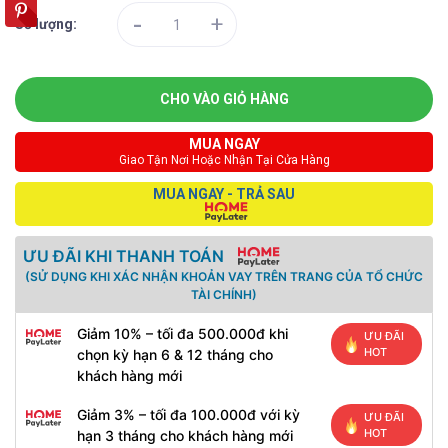
-
+
Số lượng:
CHO VÀO GIỎ HÀNG
MUA NGAY
Giao Tận Nơi Hoặc Nhận Tại Cửa Hàng
MUA NGAY - TRẢ SAU
ƯU ĐÃI KHI THANH TOÁN
(SỬ DỤNG KHI XÁC NHẬN KHOẢN VAY TRÊN TRANG CỦA TỔ CHỨC
TÀI CHÍNH)
Giảm 10% – tối đa 500.000đ khi
ƯU ĐÃI
HOT
chọn kỳ hạn 6 & 12 tháng cho
khách hàng mới
Giảm 3% – tối đa 100.000đ với kỳ
ƯU ĐÃI
HOT
hạn 3 tháng cho khách hàng mới