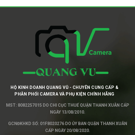
HỘ KINH DOANH QUANG VŨ - CHUYÊN CUNG CẤP &
PHÂN PHỐI CAMERA VÀ PHỤ KIỆN CHÍNH HÃNG
MST: 8082257015 DO CHI CỤC THUẾ QUẬN THANH XUÂN CẤP
NGÀY 13/08/2010.
GCNĐKHKD SỐ: 01F8020276 DO ỦY BAN QUẬN THANH XUÂN
CẤP NGÀY 20/08/2020.