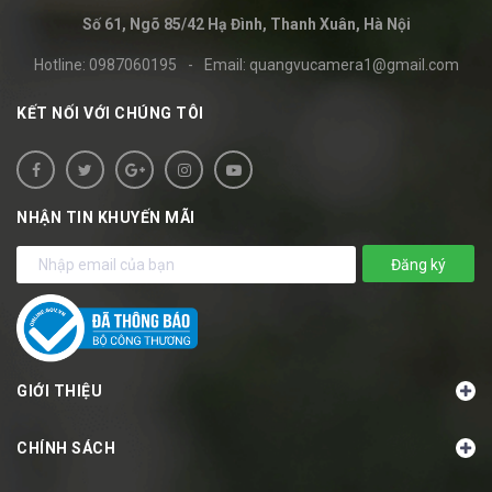
Số 61, Ngõ 85/42 Hạ Đình, Thanh Xuân, Hà Nội
Hotline:
0987060195
-
Email:
quangvucamera1@gmail.com
KẾT NỐI VỚI CHÚNG TÔI
NHẬN TIN KHUYẾN MÃI
Đăng ký
GIỚI THIỆU
CHÍNH SÁCH