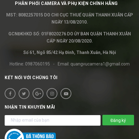
PHÂN PHỐI CAMERA VÀ PHỤ KIỆN CHÍNH HÃNG
MST: 8082257015 DO CHI CỤC THUẾ QUẬN THANH XUÂN CẤP
NGÀY 13/08/2010.
GCNĐKHKD SỐ: 01F8020276 DO ỦY BAN QUẬN THANH XUÂN
CẤP NGÀY 20/08/2020.
Số 61, Ngõ 85/42 Hạ Đình, Thanh Xuân, Hà Nội
Hotline:
0987060195
-
Email:
quangvucamera1@gmail.com
KẾT NỐI VỚI CHÚNG TÔI
NHẬN TIN KHUYẾN MÃI
Đăng ký