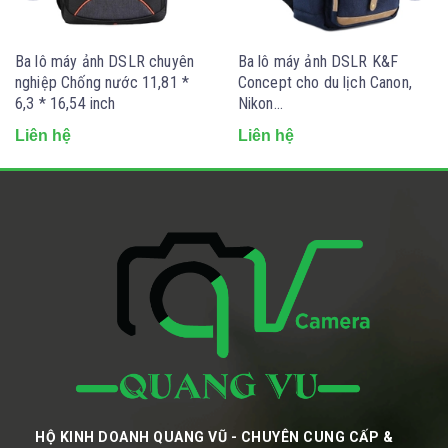
Ba lô máy ảnh DSLR chuyên
Ba lô máy ảnh DSLR K&F
nghiệp Chống nước 11,81 *
Concept cho du lịch Canon,
6,3 * 16,54 inch
Nikon...
Liên hệ
Liên hệ
HỘ KINH DOANH QUANG VŨ - CHUYÊN CUNG CẤP &