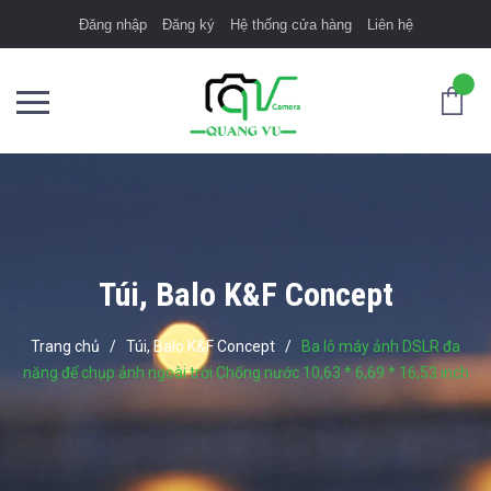
Đăng nhập
Đăng ký
Hệ thống cửa hàng
Liên hệ
Túi, Balo K&F Concept
Trang chủ
/
Túi, Balo K&F Concept
/
Ba lô máy ảnh DSLR đa
năng để chụp ảnh ngoài trời Chống nước 10,63 * 6,69 * 16,53 inch