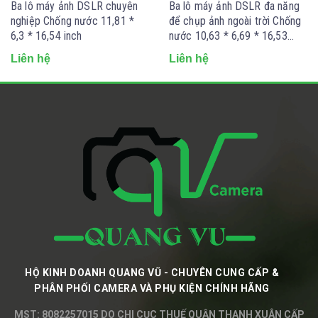
Ba lô máy ảnh DSLR chuyên
Ba lô máy ảnh DSLR đa năng
nghiệp Chống nước 11,81 *
để chụp ảnh ngoài trời Chống
6,3 * 16,54 inch
nước 10,63 * 6,69 * 16,53
inch
Liên hệ
Liên hệ
HỘ KINH DOANH QUANG VŨ - CHUYÊN CUNG CẤP &
PHÂN PHỐI CAMERA VÀ PHỤ KIỆN CHÍNH HÃNG
MST: 8082257015 DO CHI CỤC THUẾ QUẬN THANH XUÂN CẤP