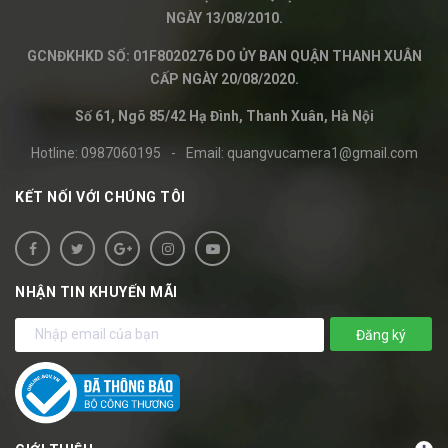
NGÀY 13/08/2010.
GCNĐKHKD SỐ: 01F8020276 DO ỦY BAN QUẬN THANH XUÂN
CẤP NGÀY 20/08/2020.
Số 61, Ngõ 85/42 Hạ Đình, Thanh Xuân, Hà Nội
Hotline:
0987060195
-
Email:
quangvucamera1@gmail.com
KẾT NỐI VỚI CHÚNG TÔI
NHẬN TIN KHUYẾN MÃI
Đăng ký