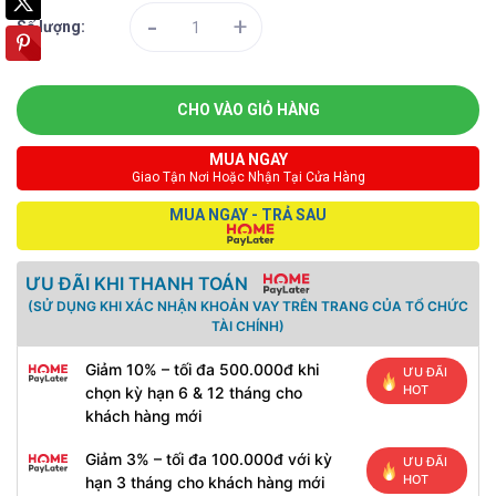
-
+
Số lượng:
CHO VÀO GIỎ HÀNG
MUA NGAY
Giao Tận Nơi Hoặc Nhận Tại Cửa Hàng
MUA NGAY - TRẢ SAU
ƯU ĐÃI KHI THANH TOÁN
(SỬ DỤNG KHI XÁC NHẬN KHOẢN VAY TRÊN TRANG CỦA TỔ CHỨC
TÀI CHÍNH)
Giảm 10% – tối đa 500.000đ khi
ƯU ĐÃI
HOT
chọn kỳ hạn 6 & 12 tháng cho
khách hàng mới
Giảm 3% – tối đa 100.000đ với kỳ
ƯU ĐÃI
HOT
hạn 3 tháng cho khách hàng mới