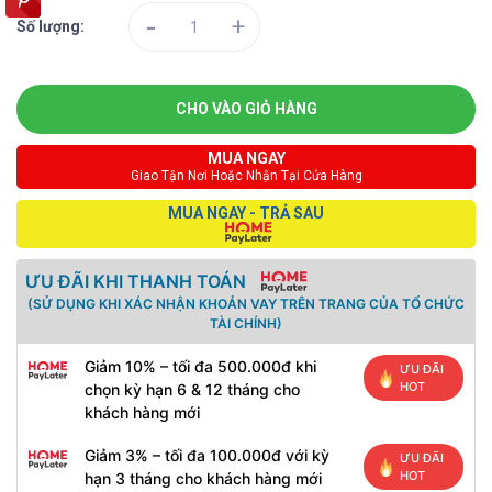
-
+
Số lượng:
CHO VÀO GIỎ HÀNG
MUA NGAY
Giao Tận Nơi Hoặc Nhận Tại Cửa Hàng
MUA NGAY - TRẢ SAU
ƯU ĐÃI KHI THANH TOÁN
(SỬ DỤNG KHI XÁC NHẬN KHOẢN VAY TRÊN TRANG CỦA TỔ CHỨC
TÀI CHÍNH)
Giảm 10% – tối đa 500.000đ khi
ƯU ĐÃI
HOT
chọn kỳ hạn 6 & 12 tháng cho
khách hàng mới
Giảm 3% – tối đa 100.000đ với kỳ
ƯU ĐÃI
HOT
hạn 3 tháng cho khách hàng mới