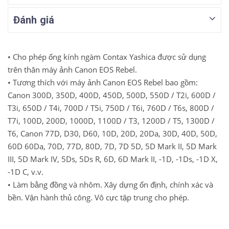
Đánh giá
• Cho phép ống kính ngàm Contax Yashica được sử dụng
trên thân máy ảnh Canon EOS Rebel.
• Tương thích với máy ảnh Canon EOS Rebel bao gồm:
Canon 300D, 350D, 400D, 450D, 500D, 550D / T2i, 600D /
T3i, 650D / T4i, 700D / T5i, 750D / T6i, 760D / T6s, 800D /
T7i, 100D, 200D, 1000D, 1100D / T3, 1200D / T5, 1300D /
T6, Canon 77D, D30, D60, 10D, 20D, 20Da, 30D, 40D, 50D,
60D 60Da, 70D, 77D, 80D, 7D, 7D 5D, 5D Mark II, 5D Mark
III, 5D Mark IV, 5Ds, 5Ds R, 6D, 6D Mark II, -1D, -1Ds, -1D X,
-1D C, v.v.
• Làm bằng đồng và nhôm.
Xây dựng ổn định, chính xác và
bền.
Vận hành thủ công.
Vô cực tập trung cho phép.