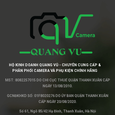
HỘ KINH DOANH QUANG VŨ - CHUYÊN CUNG CẤP &
PHÂN PHỐI CAMERA VÀ PHỤ KIỆN CHÍNH HÃNG
MST: 8082257015 DO CHI CỤC THUẾ QUẬN THANH XUÂN CẤP
NGÀY 13/08/2010.
GCNĐKHKD SỐ: 01F8020276 DO ỦY BAN QUẬN THANH XUÂN
CẤP NGÀY 20/08/2020.
Số 61, Ngõ 85/42 Hạ Đình, Thanh Xuân, Hà Nội