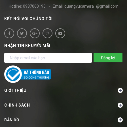
Hotline:
0987060195
-
Email:
quangvucamera1@gmail.com
KẾT NỐI VỚI CHÚNG TÔI
NHẬN TIN KHUYẾN MÃI
Đăng ký
GIỚI THIỆU
CHÍNH SÁCH
BẢN ĐỒ