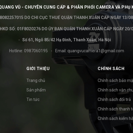
QUANG VŨ - CHUYÊN CUNG CẤP & PHÂN PHỐI CAMERA VÀ PHỤ 
8082257015 DO CHI CỤC THUẾ QUẬN THANH XUÂN CẤP NGÀY 13/08
KD SỐ: 01F8020276 DO ỦY BAN QUẬN THANH XUÂN CẤP NGÀY 20/0
Số 61, Ngõ 85/42 Hạ Đình, Thanh Xuân, Hà Nội
Hotline:
0987060195
-
Email:
quangvucamera1@gmail.com
GIỚI THIỆU
CHÍNH SÁCH
Trang chủ
Chính sách bảo mậ
Sản phẩm
Chính sách vận ch
Tin tức
Chính sách đổi trả
Chính sách thanh 
Chính sách kiểm h