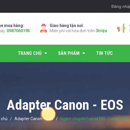
Đăng nhậ
ne mua hàng:
Giao hàng tận nơi:
gay:
0987060195
Miễn phí với hóa đơn trên
3triệu
TRANG CHỦ
SẢN PHẨM
TIN TỨC
Adapter Canon - EOS
 chủ
/
Adapter Canon - EOS
/
Ngàm chuyển Fusnid DKL-Canon ( DKL