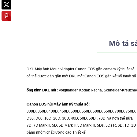
Mô tả s
DKL Máy ảnh Mount Adapter Canon EOS gắn camera kỹ thuật số
có thể được gắn gắn một DKL một Canon EOS gắn kết kỹ thuật số 
ống kính DKL núi
: Voigtlander, Kodak Retina, Schneider-Kreuzna
Canon EOS núi Máy ảnh kỹ thuật số
:
300D, 350D, 400D, 450D, 500D, 550D, 600D, 650D, 700D, 750D,
D30, D60, 10D, 20D, 30D, 40D, 50D, 50D , 70D, và hơn thế nữa
7D, 7D Mark II, 5D, 5D Mark II, 5D Mark III, 5Ds, 5Ds R, 6D, 1D, 1D 
bằng nhôm chất lượng cao
Thiết kế