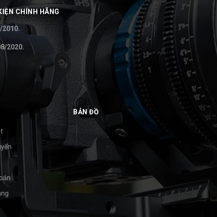
KIỆN CHÍNH HÃNG
/2010.
8/2020.
BẢN ĐỒ
t
uyển
toán
àng