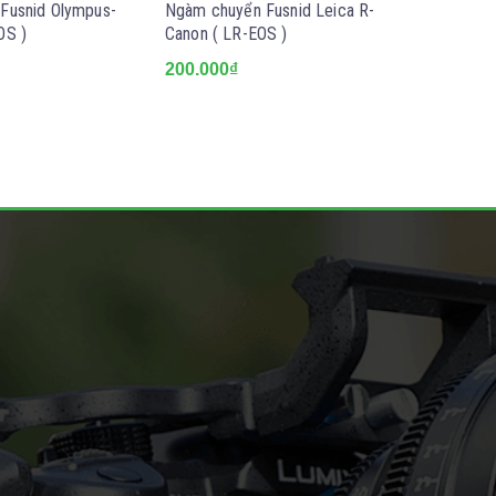
Fusnid Olympus-
Ngàm chuyển Fusnid Leica R-
Ngàm chu
OS )
Canon ( LR-EOS )
Yashica-
200.000₫
200.000