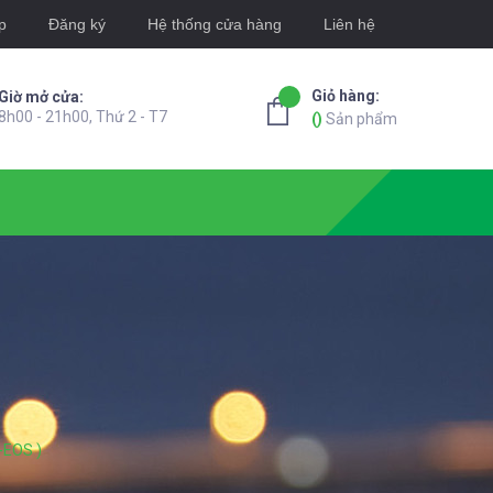
p
Đăng ký
Hệ thống cửa hàng
Liên hệ
Giỏ hàng:
Giờ mở cửa:
8h00 - 21h00, Thứ 2 - T7
(
)
Sản phẩm
-EOS )