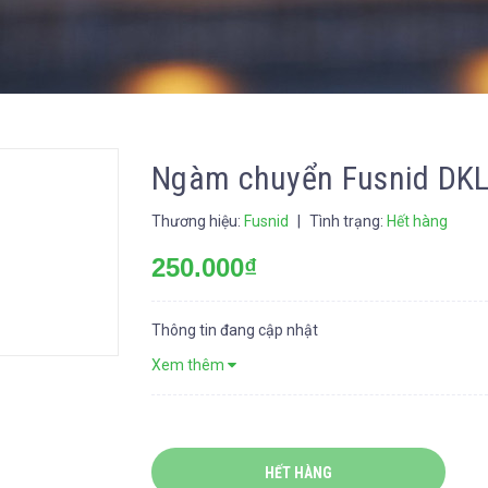
Ngàm chuyển Fusnid DKL
Thương hiệu:
Fusnid
|
Tình trạng:
Hết hàng
250.000₫
Thông tin đang cập nhật
Xem thêm
HẾT HÀNG