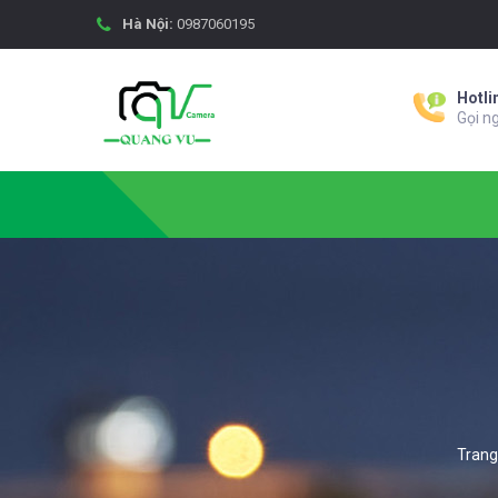
Hà Nội:
0987060195
Hotli
Gọi n
Trang