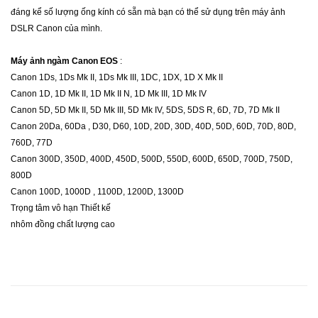
đáng kể số lượng ống kính có sẵn mà bạn có thể sử dụng trên máy ảnh
DSLR Canon của mình.
Máy ảnh
ngàm
Canon EOS
:
Canon 1Ds, 1Ds Mk II, 1Ds Mk III, 1DC, 1DX, 1D X Mk II
Canon 1D, 1D Mk II, 1D Mk II N, 1D Mk III, 1D Mk IV
Canon 5D, 5D Mk II, 5D Mk III, 5D Mk IV, 5DS, 5DS R, 6D, 7D, 7D Mk II
Canon 20Da, 60Da , D30, D60, 10D, 20D, 30D, 40D, 50D, 60D, 70D, 80D,
760D, 77D
Canon 300D, 350D, 400D, 450D, 500D, 550D, 600D, 650D, 700D, 750D,
800D
Canon 100D, 1000D , 1100D, 1200D, 1300D
Trọng tâm vô hạn
Thiết kế
nhôm đồng chất lượng cao