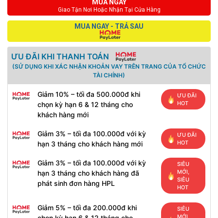
MUA NGAY
Giao Tận Nơi Hoặc Nhận Tại Cửa Hàng
MUA NGAY - TRẢ SAU
ƯU ĐÃI KHI THANH TOÁN
(SỬ DỤNG KHI XÁC NHẬN KHOẢN VAY TRÊN TRANG CỦA TỔ CHỨC
TÀI CHÍNH)
Giảm 10% – tối đa 500.000đ khi
ƯU ĐÃI
HOT
chọn kỳ hạn 6 & 12 tháng cho
khách hàng mới
Giảm 3% – tối đa 100.000đ với kỳ
ƯU ĐÃI
HOT
hạn 3 tháng cho khách hàng mới
Giảm 3% – tối đa 100.000đ với kỳ
SIÊU
MỚI,
hạn 3 tháng cho khách hàng đã
SIÊU
phát sinh đơn hàng HPL
HOT
Giảm 5% – tối đa 200.000đ khi
SIÊU
MỚI,
chọn kỳ hạn 6 & 12 tháng cho