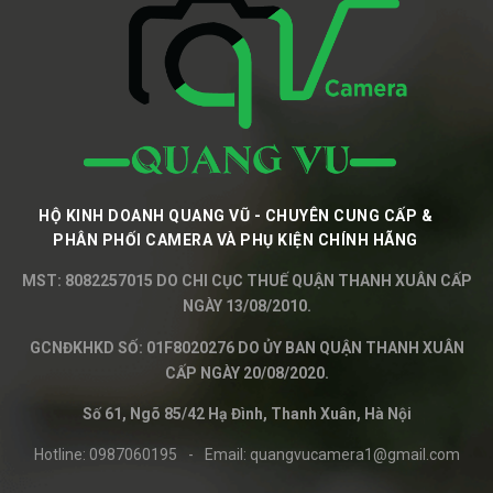
HỘ KINH DOANH QUANG VŨ - CHUYÊN CUNG CẤP &
PHÂN PHỐI CAMERA VÀ PHỤ KIỆN CHÍNH HÃNG
MST: 8082257015 DO CHI CỤC THUẾ QUẬN THANH XUÂN CẤP
NGÀY 13/08/2010.
GCNĐKHKD SỐ: 01F8020276 DO ỦY BAN QUẬN THANH XUÂN
CẤP NGÀY 20/08/2020.
Số 61, Ngõ 85/42 Hạ Đình, Thanh Xuân, Hà Nội
Hotline:
0987060195
-
Email:
quangvucamera1@gmail.com