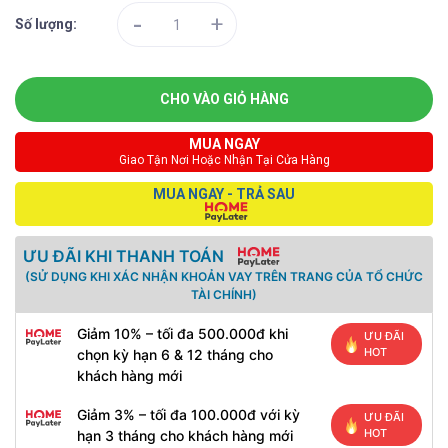
-
+
Số lượng:
CHO VÀO GIỎ HÀNG
MUA NGAY
Giao Tận Nơi Hoặc Nhận Tại Cửa Hàng
MUA NGAY - TRẢ SAU
ƯU ĐÃI KHI THANH TOÁN
(SỬ DỤNG KHI XÁC NHẬN KHOẢN VAY TRÊN TRANG CỦA TỔ CHỨC
TÀI CHÍNH)
Giảm 10% – tối đa 500.000đ khi
ƯU ĐÃI
HOT
chọn kỳ hạn 6 & 12 tháng cho
khách hàng mới
Giảm 3% – tối đa 100.000đ với kỳ
ƯU ĐÃI
HOT
hạn 3 tháng cho khách hàng mới