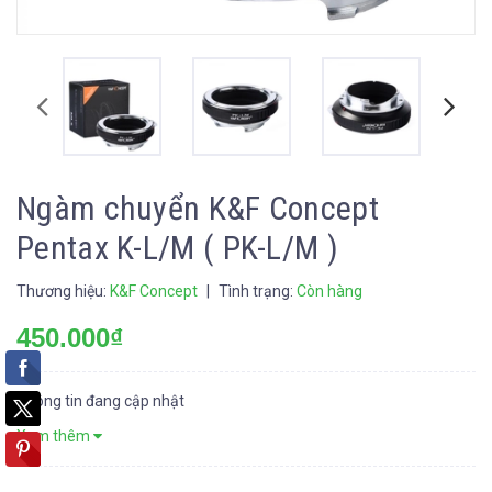
Ngàm chuyển K&F Concept
Pentax K-L/M ( PK-L/M )
Thương hiệu:
K&F Concept
|
Tình trạng:
Còn hàng
450.000₫
Thông tin đang cập nhật
Xem thêm