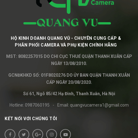
HỘ KINH DOANH QUANG VŨ - CHUYÊN CUNG CẤP &
PHÂN PHỐI CAMERA VÀ PHỤ KIỆN CHÍNH HÃNG
MST: 8082257015 DO CHI CỤC THUẾ QUẬN THANH XUÂN CẤP
NGÀY 13/08/2010.
GCNĐKHKD SỐ: 01F8020276 DO ỦY BAN QUẬN THANH XUÂN
CẤP NGÀY 20/08/2020.
Số 61, Ngõ 85/42 Hạ Đình, Thanh Xuân, Hà Nội
Hotline:
0987060195
-
Email:
quangvucamera1@gmail.com
KẾT NỐI VỚI CHÚNG TÔI