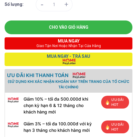
-
+
Số lượng:
CHO VÀO GIỎ HÀNG
MUA NGAY
Giao Tận Nơi Hoặc Nhận Tại Cửa Hàng
MUA NGAY - TRẢ SAU
ƯU ĐÃI KHI THANH TOÁN
(SỬ DỤNG KHI XÁC NHẬN KHOẢN VAY TRÊN TRANG CỦA TỔ CHỨC
TÀI CHÍNH)
Giảm 10% – tối đa 500.000đ khi
ƯU ĐÃI
HOT
chọn kỳ hạn 6 & 12 tháng cho
khách hàng mới
Giảm 3% – tối đa 100.000đ với kỳ
ƯU ĐÃI
HOT
hạn 3 tháng cho khách hàng mới