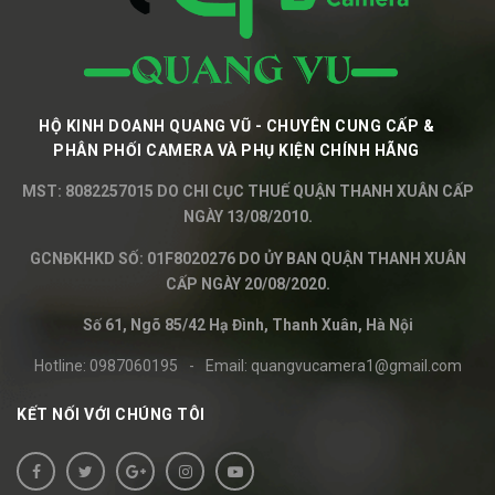
HỘ KINH DOANH QUANG VŨ - CHUYÊN CUNG CẤP &
PHÂN PHỐI CAMERA VÀ PHỤ KIỆN CHÍNH HÃNG
MST: 8082257015 DO CHI CỤC THUẾ QUẬN THANH XUÂN CẤP
NGÀY 13/08/2010.
GCNĐKHKD SỐ: 01F8020276 DO ỦY BAN QUẬN THANH XUÂN
CẤP NGÀY 20/08/2020.
Số 61, Ngõ 85/42 Hạ Đình, Thanh Xuân, Hà Nội
Hotline:
0987060195
-
Email:
quangvucamera1@gmail.com
KẾT NỐI VỚI CHÚNG TÔI