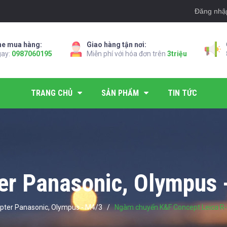
Đăng nhậ
ne mua hàng:
Giao hàng tận nơi:
gay:
0987060195
Miễn phí với hóa đơn trên
3triệu
TRANG CHỦ
SẢN PHẨM
TIN TỨC
er Panasonic, Olympus 
pter Panasonic, Olympus - M4/3
/
Ngàm chuyển K&F Concept Leica R-