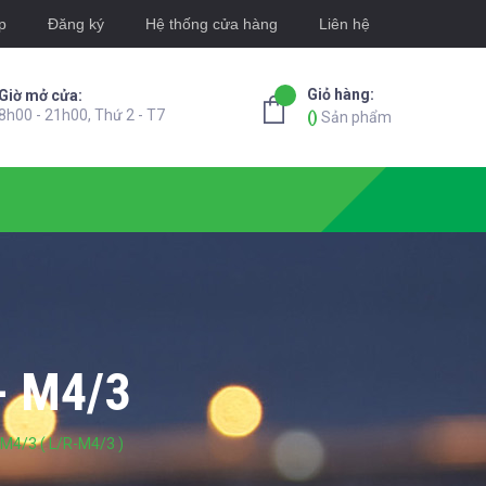
p
Đăng ký
Hệ thống cửa hàng
Liên hệ
Giỏ hàng:
Giờ mở cửa:
8h00 - 21h00, Thứ 2 - T7
(
)
Sản phẩm
- M4/3
M4/3 ( L/R-M4/3 )