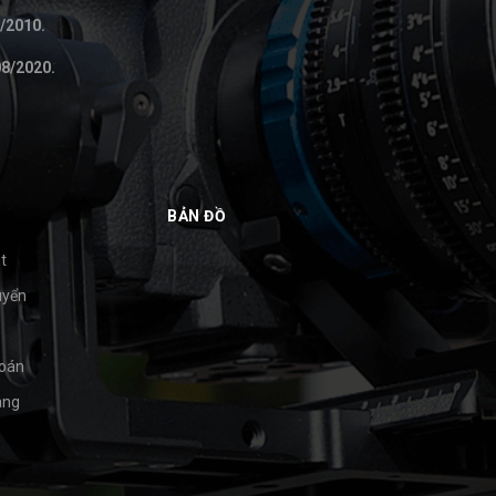
/2010.
8/2020.
BẢN ĐỒ
t
uyển
toán
àng