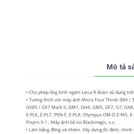
Mô tả s
• Cho phép ống kính ngàm Leica R được sử dụng tr
• Tương thích với máy ảnh Micro Four Thirds (M4 /
GX85 / GX7 Mark II, GM1, GH4, GM5, GF7, G7, GX8
E-PL6, E-PL7, PEN-F, E-PL8;
Olympus OM-D E-M5, E-M
Pixpro S-1 , Máy ảnh bỏ túi Blackmagic, v.v.
• Làm bằng đồng và nhôm.
Xây dựng ổn định, chính