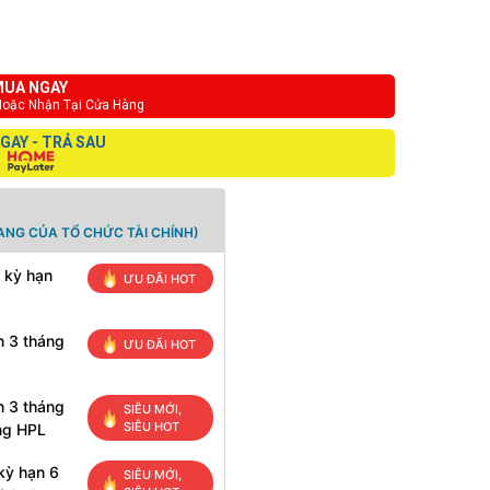
UA NGAY
Hoặc Nhận Tại Cửa Hàng
GAY - TRẢ SAU
ANG CỦA TỔ CHỨC TÀI CHÍNH)
 kỳ hạn
ƯU ĐÃI HOT
n 3 tháng
ƯU ĐÃI HOT
n 3 tháng
SIÊU MỚI,
SIÊU HOT
ng HPL
kỳ hạn 6
SIÊU MỚI,