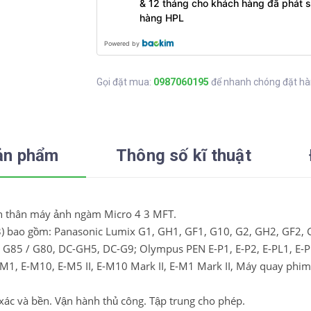
& 12 tháng cho khách hàng đã phát s
hàng HPL
Powered by
Gọi đặt mua:
0987060195
để nhanh chóng đặt h
ản phẩm
Thông số kĩ thuật
ên thân máy ảnh ngàm Micro 4 3 MFT.
 3) bao gồm: Panasonic Lumix G1, GH1, GF1, G10, G2, GH2, GF2, 
, G85 / G80, DC-GH5, DC-G9;
Olympus PEN E-P1, E-P2, E-PL1, E-PL
1, E-M10, E-M5 II, E-M10 Mark II, E-M1 Mark II, Máy quay phi
 xác và bền.
Vận hành thủ công. Tập trung cho phép.