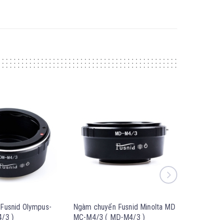
Fusnid Olympus-
Ngàm chuyển Fusnid Minolta MD
Ngàm chu
/3 )
MC-M4/3 ( MD-M4/3 )
M4/3 ( L