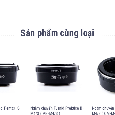
Sản phẩm cùng loại
d Pentax K-
Ngàm chuyển Fusnid Praktica B-
Ngàm chuyển 
M4/3 ( PB-M4/3 )
M4/3 ( OM-M4