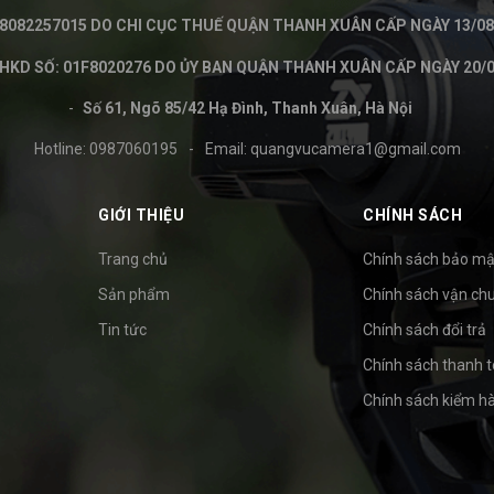
8082257015 DO CHI CỤC THUẾ QUẬN THANH XUÂN CẤP NGÀY 13/08
KD SỐ: 01F8020276 DO ỦY BAN QUẬN THANH XUÂN CẤP NGÀY 20/0
Số 61, Ngõ 85/42 Hạ Đình, Thanh Xuân, Hà Nội
Hotline:
0987060195
-
Email:
quangvucamera1@gmail.com
GIỚI THIỆU
CHÍNH SÁCH
Trang chủ
Chính sách bảo mậ
Sản phẩm
Chính sách vận ch
Tin tức
Chính sách đổi trả
Chính sách thanh 
Chính sách kiểm h