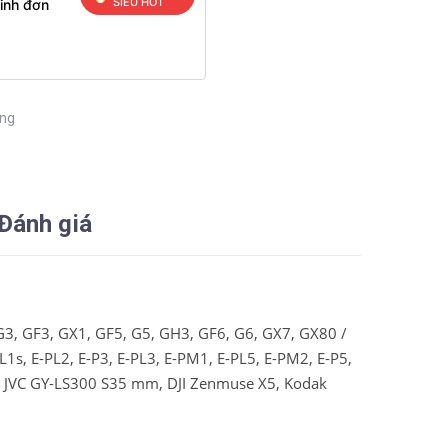
SIÊU HOT
inh đơn
àng
Đánh giá
G3, GF3, GX1, GF5, G5, GH3, GF6, G6, GX7, GX80 /
1s, E-PL2, E-P3, E-PL3, E-PM1, E-PL5, E-PM2, E-P5,
m JVC GY-LS300 S35 mm, DJI Zenmuse X5, Kodak