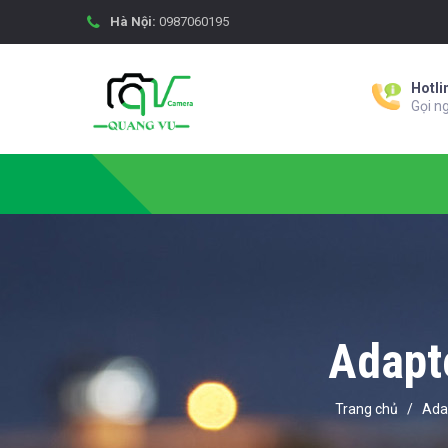
Hà Nội:
0987060195
Hotli
Gọi n
Adapt
Trang chủ
/
Ada