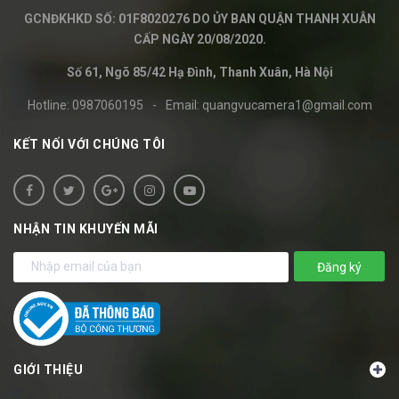
GCNĐKHKD SỐ: 01F8020276 DO ỦY BAN QUẬN THANH XUÂN
CẤP NGÀY 20/08/2020.
Số 61, Ngõ 85/42 Hạ Đình, Thanh Xuân, Hà Nội
Hotline:
0987060195
-
Email:
quangvucamera1@gmail.com
KẾT NỐI VỚI CHÚNG TÔI
NHẬN TIN KHUYẾN MÃI
Đăng ký
GIỚI THIỆU