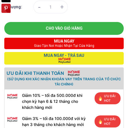
-
+
Số lượng:
CHO VÀO GIỎ HÀNG
MUA NGAY
Giao Tận Nơi Hoặc Nhận Tại Cửa Hàng
MUA NGAY - TRẢ SAU
ƯU ĐÃI KHI THANH TOÁN
(SỬ DỤNG KHI XÁC NHẬN KHOẢN VAY TRÊN TRANG CỦA TỔ CHỨC
TÀI CHÍNH)
Giảm 10% – tối đa 500.000đ khi
ƯU ĐÃI
HOT
chọn kỳ hạn 6 & 12 tháng cho
khách hàng mới
Giảm 3% – tối đa 100.000đ với kỳ
ƯU ĐÃI
HOT
hạn 3 tháng cho khách hàng mới