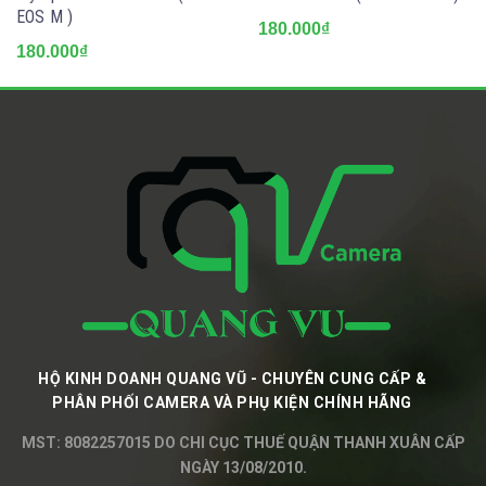
EOS M )
180.000₫
180.000₫
HỘ KINH DOANH QUANG VŨ - CHUYÊN CUNG CẤP &
PHÂN PHỐI CAMERA VÀ PHỤ KIỆN CHÍNH HÃNG
MST: 8082257015 DO CHI CỤC THUẾ QUẬN THANH XUÂN CẤP
NGÀY 13/08/2010.