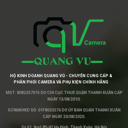
HỘ KINH DOANH QUANG VŨ - CHUYÊN CUNG CẤP &
PHÂN PHỐI CAMERA VÀ PHỤ KIỆN CHÍNH HÃNG
MST: 8082257015 DO CHI CỤC THUẾ QUẬN THANH XUÂN CẤP
NGÀY 13/08/2010.
GCNĐKHKD SỐ: 01F8020276 DO ỦY BAN QUẬN THANH XUÂN
CẤP NGÀY 20/08/2020.
Số 61, Ngõ 85/42 Hạ Đình, Thanh Xuân, Hà Nội