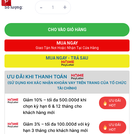
-
+
Số lượng:
CHO VÀO GIỎ HÀNG
MUA NGAY
Giao Tận Nơi Hoặc Nhận Tại Cửa Hàng
MUA NGAY - TRẢ SAU
ƯU ĐÃI KHI THANH TOÁN
(SỬ DỤNG KHI XÁC NHẬN KHOẢN VAY TRÊN TRANG CỦA TỔ CHỨC
TÀI CHÍNH)
Giảm 10% – tối đa 500.000đ khi
ƯU ĐÃI
HOT
chọn kỳ hạn 6 & 12 tháng cho
khách hàng mới
Giảm 3% – tối đa 100.000đ với kỳ
ƯU ĐÃI
HOT
hạn 3 tháng cho khách hàng mới