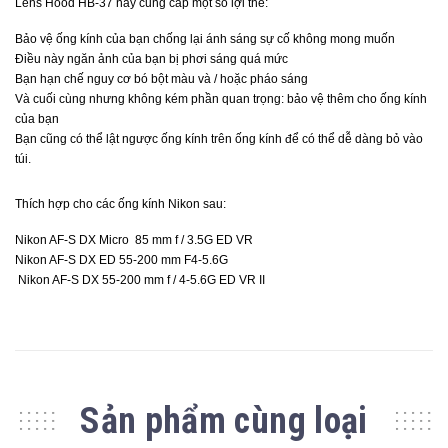
Lens Hood HB-37 này cung cấp một số lợi thế:
Bảo vệ ống kính của bạn chống lại ánh sáng sự cố không mong muốn
Điều này ngăn ảnh của bạn bị phơi sáng quá mức
Bạn hạn chế nguy cơ bó bột màu và / hoặc pháo sáng
Và cuối cùng nhưng không kém phần quan trọng: bảo vệ thêm cho ống kính
của bạn
Bạn cũng có thể lật ngược ống kính trên ống kính để có thể dễ dàng bỏ vào
túi.
Thích hợp cho các ống kính Nikon sau:
Nikon AF-S DX Micro 85 mm f / 3.5G ED VR
Nikon AF-S DX ED 55-200 mm F4-5.6G
Nikon AF-S DX 55-200 mm f / 4-5.6G ED VR II
Sản phẩm cùng loại