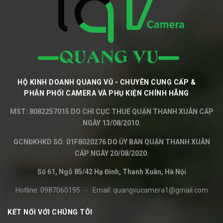
HỘ KINH DOANH QUANG VŨ - CHUYÊN CUNG CẤP &
PHÂN PHỐI CAMERA VÀ PHỤ KIỆN CHÍNH HÃNG
MST: 8082257015 DO CHI CỤC THUẾ QUẬN THANH XUÂN CẤP
NGÀY 13/08/2010.
GCNĐKHKD SỐ: 01F8020276 DO ỦY BAN QUẬN THANH XUÂN
CẤP NGÀY 20/08/2020.
Số 61, Ngõ 85/42 Hạ Đình, Thanh Xuân, Hà Nội
Hotline:
0987060195
-
Email:
quangvucamera1@gmail.com
KẾT NỐI VỚI CHÚNG TÔI