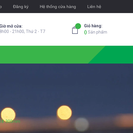
p
Đăng ký
Hệ thống cửa hàng
Liên hệ
Giỏ hàng:
Giờ mở cửa:
8h00 - 21h00, Thứ 2 - T7
(
)
Sản phẩm
m 18-300mm