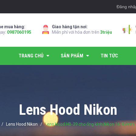
Đăng nhậ
ne mua hàng:
Giao hàng tận nơi:
gay:
0987060195
Miễn phí với hóa đơn trên
3triệu
TRANG CHỦ
SẢN PHẨM
TIN TỨC
Lens Hood Nikon
/
Lens Hood Nikon
/
Lens Hood HB-39 cho ống kính Nikon 16-85m