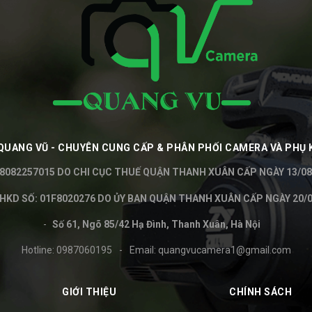
QUANG VŨ - CHUYÊN CUNG CẤP & PHÂN PHỐI CAMERA VÀ PHỤ 
8082257015 DO CHI CỤC THUẾ QUẬN THANH XUÂN CẤP NGÀY 13/08
KD SỐ: 01F8020276 DO ỦY BAN QUẬN THANH XUÂN CẤP NGÀY 20/0
Số 61, Ngõ 85/42 Hạ Đình, Thanh Xuân, Hà Nội
Hotline:
0987060195
-
Email:
quangvucamera1@gmail.com
GIỚI THIỆU
CHÍNH SÁCH