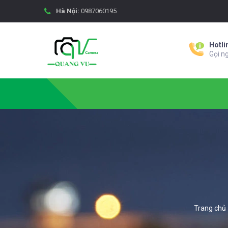
Hà Nội:
0987060195
Hotli
Gọi n
Trang chủ