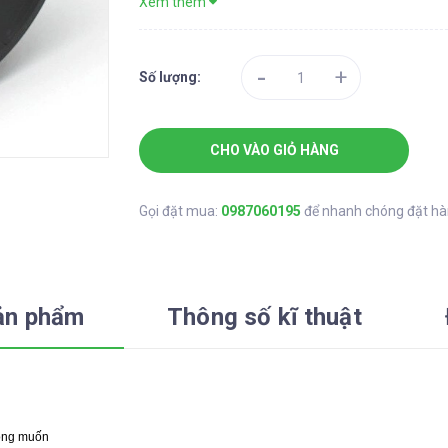
Xem thêm
-
+
Số lượng:
CHO VÀO GIỎ HÀNG
Gọi đặt mua:
0987060195
để nhanh chóng đặt h
ản phẩm
Thông số kĩ thuật
mong muốn