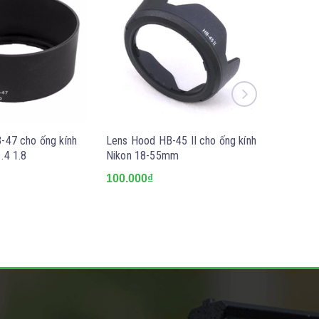
-47 cho ống kính
Lens Hood HB-45 II cho ống kính
Lens Hoo
.4 1.8
Nikon 18-55mm
Nikon 1
100.000₫
80.000₫