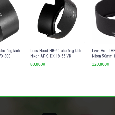
ho ống kính
Lens Hood HB-69 cho ống kính
Lens Hood HB
70-300
Nikon AF-S DX 18-55 VR II
Nikon 50mm 1
80.000₫
120.000₫