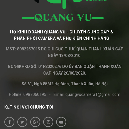
HỘ KINH DOANH QUANG VŨ - CHUYÊN CUNG CẤP &
PHÂN PHỐI CAMERA VÀ PHỤ KIỆN CHÍNH HÃNG
MST: 8082257015 DO CHI CỤC THUẾ QUẬN THANH XUÂN CẤP
NGÀY 13/08/2010.
GCNĐKHKD SỐ: 01F8020276 DO ỦY BAN QUẬN THANH XUÂN
CẤP NGÀY 20/08/2020.
Số 61, Ngõ 85/42 Hạ Đình, Thanh Xuân, Hà Nội
Hotline:
0987060195
-
Email:
quangvucamera1@gmail.com
KẾT NỐI VỚI CHÚNG TÔI