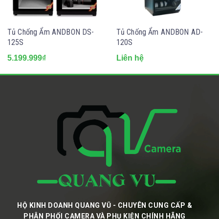
Tủ Chống Ẩm ANDBON DS-
Tủ Chống Ẩm ANDBON AD-
125S
120S
5.199.999₫
Liên hệ
HỘ KINH DOANH QUANG VŨ - CHUYÊN CUNG CẤP &
PHÂN PHỐI CAMERA VÀ PHỤ KIỆN CHÍNH HÃNG