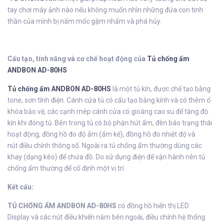
tay chơi máy ảnh nào nếu không muốn nhìn những đứa con tinh
thần của mình bị nấm mốc gặm nhấm và phá hủy.
Cấu tạo, tính năng và cơ chế hoạt động của
Tủ chống ẩm
ANDBON AD-80HS
Tủ chống ẩm ANDBON AD-80HS
là một tủ kín, được chế tạo bằng
tone, sơn tĩnh điện. Cánh cửa tủ có cấu tạo bằng kính và có thêm ổ
khóa bảo vệ, các cạnh mép cánh cửa có gioăng cao su để tăng độ
kín khi đóng tủ. Bên trong tủ có bộ phận hút ẩm, đèn báo trạng thái
hoạt động, đồng hồ đo độ ẩm (ẩm kế), đồng hồ đo nhiệt độ và
nút điều chỉnh thông số. Ngoài ra tủ chống ẩm thường dùng các
khay (dạng kéo) để chứa đồ. Do sử dụng điện để vận hành nên tủ
chống ẩm thường để cố định một vị trí.
Kết cấu:
TỦ CHỐNG ẨM ANDBON AD-80HS
có đồng hồ hiển thị LED
Display và các nút điều khiển nằm bên ngoài, điều chỉnh hệ thống