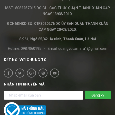
MST: 8082257015 DO CHI CỤC THUẾ QUẬN THANH XUÂN CẤP
NGÀY 13/08/2010.
GCNĐKHKD SỐ: 01F8020276 DO ỦY BAN QUẬN THANH XUÂN
CẤP NGÀY 20/08/2020.
Số 61, Ngõ 85/42 Hạ Đình, Thanh Xuân, Hà Nội
Hotline:
0987060195
-
Email:
quangvucamera1@gmail.com
KẾT NỐI VỚI CHÚNG TÔI
NHẬN TIN KHUYẾN MÃI
Đăng ký