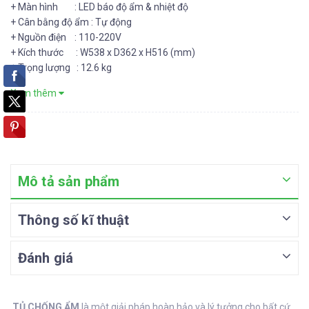
+ Màn hình : LED báo độ ẩm & nhiệt độ
+ Cân bằng độ ẩm : Tự động
+ Nguồn điện : 110-220V
+ Kích thước : W538 x D362 x H516 (mm)
+ Trọng lượng : 12.6 kg
Xem thêm
Mô tả sản phẩm
Thông số kĩ thuật
Đánh giá
TỦ CHỐNG ẨM
là một giải pháp hoàn hảo và lý tưởng cho bất cứ