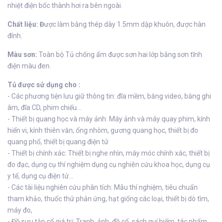
nhiệt điện bốc thành hơi ra bên ngoài.
Chất liệu: Đ
ược làm bằng thép dày 1.5mm dập khuôn, được hàn
đính.
Màu sơn:
Toàn bộ Tủ chống ẩm được sơn hai lớp bằng sơn tĩnh
điện màu đen.
Tủ được sử dụng cho :
- Các phương tiện lưu giữ thông tin: đĩa mềm, băng video, băng ghi
âm, đĩa CD, phim chiếu...
- Thiết bị quang học và máy ảnh: Máy ảnh và máy quay phim, kính
hiển vi, kính thiên văn, ống nhòm, gương quang học, thiết bị đo
quang phổ, thiết bị quang điện tử
- Thiết bị chính xác: Thiết bị nghe nhìn, máy móc chính xác, thiết bị
đo đạc, dụng cụ thí nghiệm dụng cụ nghiên cứu khoa học, dụng cụ
y tế, dụng cụ điện tử...
- Các tài liệu nghiên cứu phân tích: Mẫu thí nghiệm, tiêu chuẩn
tham khảo, thuốc thử phản ứng, hạt giống các loại, thiết bị dò tìm,
máy đo,
- Đồ sưu tập cổ giá trị: Tranh, ảnh, đồ cổ, sách quí hiếm, tác phẩm