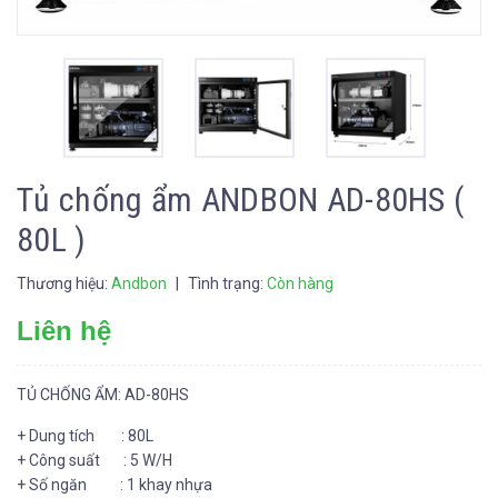
Tủ chống ẩm ANDBON AD-80HS (
80L )
Thương hiệu:
Andbon
|
Tình trạng:
Còn hàng
Liên hệ
TỦ CHỐNG ẨM: AD-80HS
+ Dung tích : 80L
+ Công suất : 5 W/H
+ Số ngăn : 1 khay nhựa