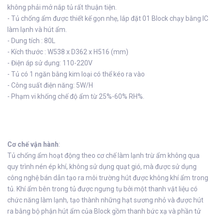
không phải mở nắp tủ rất thuận tiện.
- Tủ chống ẩm được thiết kế gọn nhẹ, lắp đặt 01 Block chạy bằng IC
làm lạnh và hút ẩm.
- Dung tích : 80L
- Kích thước : W538 x D362 x H516 (mm)
- Điện áp sử dụng: 110-220V
- Tủ có 1 ngăn bằng kim loại có thể kéo ra vào
- Công suất điện năng: 5W/H
- Phạm vi khống chế độ ẩm từ 25%-60% RH%.
Cơ chế vận hành
:
Tủ chống ẩm hoạt động theo cơ chế làm lạnh trừ ẩm không qua
quy trình nén ép khí, không sử dụng quạt gió, mà được sử dụng
công nghệ bán dẫn tạo ra môi trường hút được không khí ẩm trong
tủ. Khí ẩm bên trong tủ được ngưng tụ bởi một thanh vật liệu có
chức năng làm lạnh, tạo thành những hạt sương nhỏ và được hút
ra bằng bộ phận hút ẩm của Block gồm thanh bức xạ và phần tử