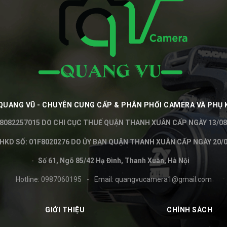
QUANG VŨ - CHUYÊN CUNG CẤP & PHÂN PHỐI CAMERA VÀ PHỤ 
8082257015 DO CHI CỤC THUẾ QUẬN THANH XUÂN CẤP NGÀY 13/08
KD SỐ: 01F8020276 DO ỦY BAN QUẬN THANH XUÂN CẤP NGÀY 20/0
Số 61, Ngõ 85/42 Hạ Đình, Thanh Xuân, Hà Nội
Hotline:
0987060195
-
Email:
quangvucamera1@gmail.com
GIỚI THIỆU
CHÍNH SÁCH