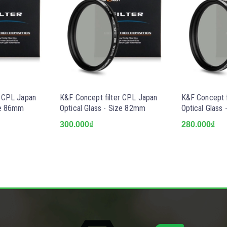
r CPL Japan
K&F Concept filter CPL Japan
K&F Concept f
ize 86mm
Optical Glass - Size 82mm
Optical Glass
300.000₫
280.000₫