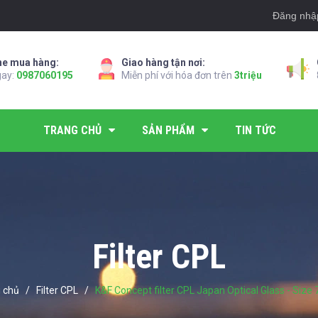
Đăng nhậ
ne mua hàng:
Giao hàng tận nơi:
gay:
0987060195
Miễn phí với hóa đơn trên
3triệu
TRANG CHỦ
SẢN PHẨM
TIN TỨC
Filter CPL
 chủ
/
Filter CPL
/
K&F Concept filter CPL Japan Optical Glass - Siz