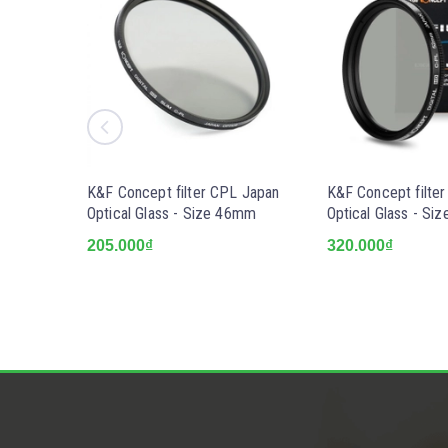
K&F Concept filter CPL Japan
K&F Concept filte
Optical Glass - Size 46mm
Optical Glass - S
205.000₫
320.000₫