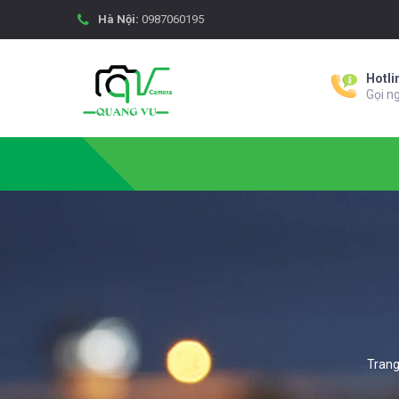
Hà Nội:
0987060195
Hotli
Gọi n
Trang