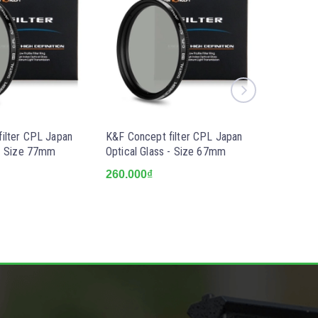
ilter CPL Japan
K&F Concept filter CPL Japan
K&F Conc
 - Size 77mm
Optical Glass - Size 67mm
Optical 
260.000₫
250.000