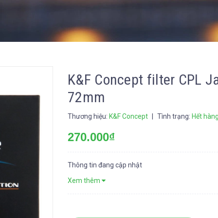
K&F Concept filter CPL Ja
72mm
Thương hiệu:
K&F Concept
|
Tình trạng:
Hết hàn
270.000₫
Thông tin đang cập nhật
Xem thêm